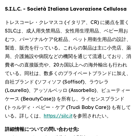
S.I.L.C. - Società Italiana Lavorazione Cellulosa
トレスコーレ・クレマスコ (イタリア、CR) に拠点を置く
SILCは、成人用失禁用品、女性用生理用品、ベビー用お
むつ、パーソナルケア化粧品、ペット用衛生用品の設計、
製造、販売を行っている。これらの製品は主に小売店、薬
局、介護施設や病院などの機関を通じて流通しており、消
費者への直接販売や、20カ国以上への海外輸出も行われ
ている。同社は、数多くのプライベートブランドに加え、
自社ブランド (ソフィソフ (Soffisof)、ラウレラ
(Laurella)、アッソルベッロ (Assorbello)、ビューティー
ケース (BeautyCase)) を所有し、ライセンスブランド
(トゥルディ・ベビー・ケア (Trudi Baby Care)) も有して
いる。詳しくは、
https://silc.it
を参照されたい。
詳細情報についての問い合わせ先: