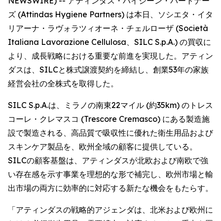
NEWSWIRE) -- アティンダス・ハイジーン・パートナー
ズ (Attindas Hygiene Partners) は本日、ソシエタ・イタ
リアーナ・ラヴォラツィオーネ・チェルローザ (Società
Italiana Lavorazione Cellulosa、SILC S.p.A.) の買収に
より、成長戦略における重要な前進を実現した。アティン
ダスは、SILCと株式譲渡契約を締結し、創業53年の家族
経営会社の全株式を取得した。
SILC S.p.A.は、ミラノの南東22マイル (約35km) のトレス
コーレ・クレマスコ (Trescore Cremasco) にある製造施
設で製造される、高品質で吸収性に優れた衛生用品および
スキンケア製品を、欧州全域の顧客に提供している。
SILCの顧客基盤は、アティンダスが北欧および南欧で強
い存在感を示す事業を理想的な形で補完し、欧州市場と輸
出市場の両方に効率的に対応する新たな機会をもたらす。
「アティンダスの戦略的アジェンダは、北米および欧州に